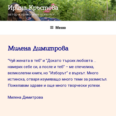
Напред
Ирина Кръстева
към
автор и холистичен психолог
съдържанието
Меню
Милена Димитрова
“Чуй жената в теб” и “Докато търсих любовта …
намерих себе си, а после и теб” – ме спечелиха,
великолепни книги, но “Изборът” е върхът. Много
истинска, отваря изумяващо много теми за размисъл.
Пожелавам здраве и още много творчески успехи.
Милена Димитрова