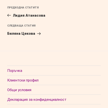
Навигация
Предишна
ПРЕДХОДНА СТАТИТЯ
публикация
Лидия Атанасова
Следваща
СЛЕДВАЩА СТАТИЯ
публикация
Биляна Цекова
Поръчка
Клиентски профил
Общи условия
Декларация за конфиденциалност