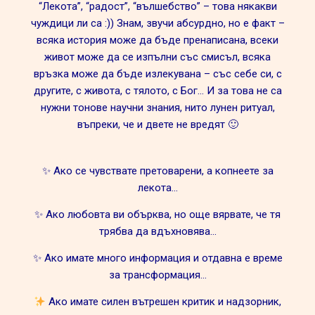
“Лекота”, “радост”, “вълшебство” – това някакви
чуждици ли са :)) Знам, звучи абсурдно, но е факт –
всяка история може да бъде пренаписана, всеки
живот може да се изпълни със смисъл, всяка
връзка може да бъде излекувана – със себе си, с
другите, с живота, с тялото, с Бог… И за това не са
нужни тонове научни знания, нито лунен ритуал,
въпреки, че и двете не вредят 🙂
✨ Ако се чувствате претоварени, а копнеете за
лекота…
✨ Ако любовта ви обърква, но още вярвате, че тя
трябва да вдъхновява…
✨ Ако имате много информация и отдавна е време
за трансформация…
Ако имате силен вътрешен критик и надзорник,