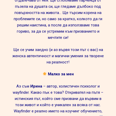
отдалечава от нея. Ще сглобяваме парченца от
пъзела на душата си, ще гледаме дълбоко под
повърхността на живота… Ще търсим корена на
проблемите си, но само за кратко, колкото да ги
решим наистина, а после да използваме това
гориво, за да се устремим към призванието и
мечтите си!
Ще се учим заедно (и аз вървя този път с вас) на
женска автентичност и магични умения за творене
на реалност!
Малко за мен
Аз съм
Ирина
– автор, холистичен психолог и
wayfinder. Какво пък е това? Откривател на пътя –
истинския път, който сме призвани да вървим в
този живот и който е уникален за всяка от нас.
Wayfinder е реално името на коучинг обучението,