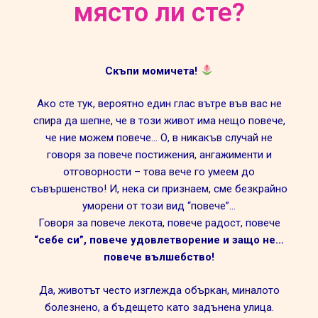
място ли сте?
Скъпи момичета!
Ако сте тук, вероятно един глас вътре във вас не
спира да шепне, че в този живот има нещо повече,
че ние можем повече… О, в никакъв случай не
говоря за повече постижения, ангажименти и
отговорности – това вече го умеем до
съвършенство! И, нека си признаем, сме безкрайно
уморени от този вид “повече”…
Говоря за повече лекота, повече радост, повече
“себе си”, повече удовлетворение и защо не…
повече вълшебство!
Да, животът често изглежда объркан, миналото
болезнено, а бъдещето като задънена улица.