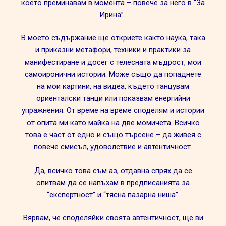
което преминавам в момента – повече за него в “За
Ирина”.
В моето съдържание ще откриете както наука, така
и приказни метафори, техники и практики за
манифестиране и досег с телесната мъдрост, мои
самоиронични истории. Може също да попаднете
на мои картини, на видеа, където танцувам
ориенталски танци или показвам енергийни
упражнения. От време на време споделям и истории
от опита ми като майка на две момичета. Всичко
това е част от едно и също търсене – да живея с
повече смисъл, удоволствие и автентичност.
Да, всичко това съм аз, отдавна спрях да се
опитвам да се напъхам в предписанията за
“експертност” и “тясна пазарна ниша”.
Вярвам, че споделяйки своята автентичност, ще ви