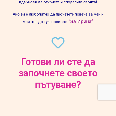
вдъхновя да откриете и споделите своята!
Ако ви е любопитно да прочетете повече за мен и
“За Ирина”
моя път до тук, посетете
Готови ли сте да
започнете своето
пътуване?
Абонирайте се за бюлетина
– ежеседмично
вдъхновение, ценни знания, прозрения и щипка