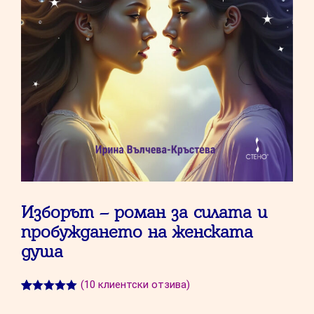
Изборът – роман за силата и
пробуждането на женската
душа
(
10
клиентски отзива)
Оценен
10
5.00
от 5,