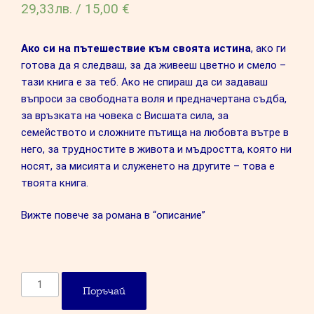
29,33
лв.
/
15,00 €
базирано на
потребител
ски оценки
Ако си на пътешествие към своята истина
, ако ги
готова да я следваш, за да живееш цветно и смело –
тази книга е за теб. Ако не спираш да си задаваш
въпроси за свободната воля и предначертана съдба,
за връзката на човека с Висшата сила, за
семейството и сложните пътища на любовта вътре в
него, за трудностите в живота и мъдростта, която ни
носят, за мисията и служенето на другите – това е
твоята книга.
Вижте повече за романа в “описание”
количество
Поръчай
за
Изборът