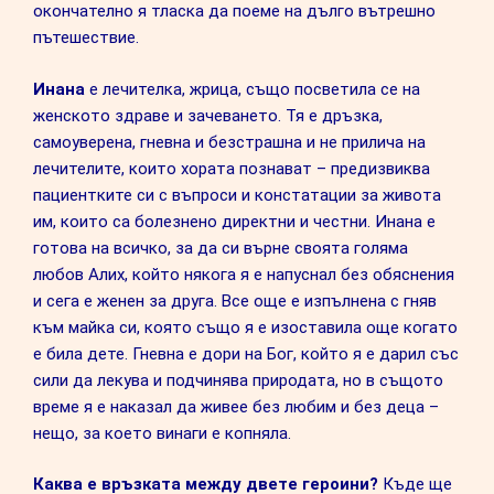
окончателно я тласка да поеме на дълго вътрешно
пътешествие.
Инана
е лечителка, жрица, също посветила се на
женското здраве и зачеването. Тя е дръзка,
самоуверена, гневна и безстрашна и не прилича на
лечителите, които хората познават – предизвиква
пациентките си с въпроси и констатации за живота
им, които са болезнено директни и честни. Инана е
готова на всичко, за да си върне своята голяма
любов Алих, който някога я е напуснал без обяснения
и сега е женен за друга. Все още е изпълнена с гняв
към майка си, която също я е изоставила още когато
е била дете. Гневна е дори на Бог, който я е дарил със
сили да лекува и подчинява природата, но в същото
време я е наказал да живее без любим и без деца –
нещо, за което винаги е копняла.
Каква е връзката между двете героини?
Къде ще