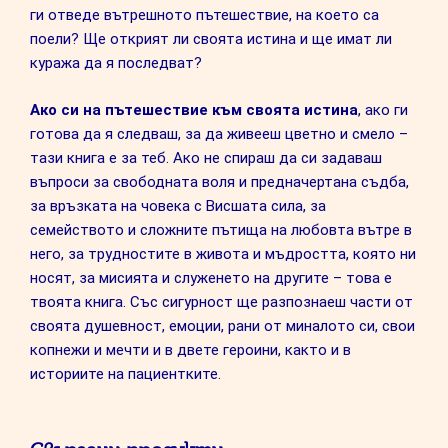
ги отведе вътрешното пътешествие, на което са
поели? Ще открият ли своята истина и ще имат ли
куража да я последват?
Ако си на пътешествие към своята истина
, ако ги
готова да я следваш, за да живееш цветно и смело –
тази книга е за теб. Ако не спираш да си задаваш
въпроси за свободната воля и предначертана съдба,
за връзката на човека с Висшата сила, за
семейството и сложните пътища на любовта вътре в
него, за трудностите в живота и мъдростта, която ни
носят, за мисията и служенето на другите – това е
твоята книга. Със сигурност ще разпознаеш части от
своята душевност, емоции, рани от миналото си, свои
копнежи и мечти и в двете героини, както и в
историите на пациентките.