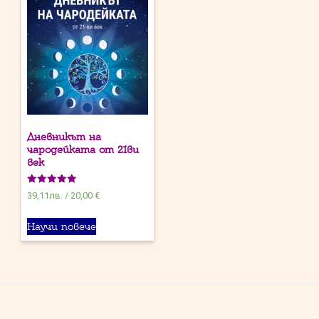
Дневникът на
чародейката от 21ви
век
Оценено на
39,11
лв.
/
20,00 €
5.00
от 5
Научи повече