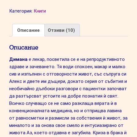
-
Категория:
Книги
роман
за
силата
Описание
Отзиви (10)
и
пробуждането
Описание
на
женската
Димана
е лекар, посветила се е на репродуктивното
душа
здраве и зачеването. Тя води спокоен, макар и малко
сив и изпълнен с отговорности живот, със съпруга си
Алекс и двете им дъщери, докато серия от събития и
необичайно дълбоки разговори с пациентки започват
да разтърсват устоите на добре познатия ѝ свят.
Всичко случващо се не само разклаща вярата ѝ в
конвенционалната медицина, но и отприщва лавина
от равносметки и размисли за собствения ѝ живот, за
миналото и за онова свое смело и ентусиазирано от
живота Аз, което отдавна е загубила. Криза в брака ѝ