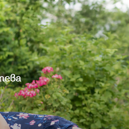
тева
г