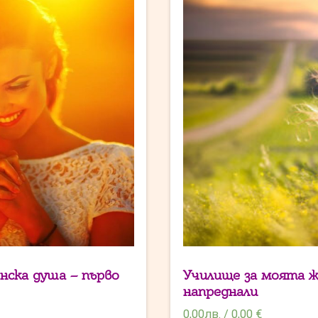
нска душа – първо
Училище за моята ж
напреднали
0,00
лв.
/
0,00 €