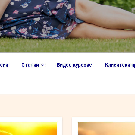
сии
Статии
Видео курсове
Клиентски 