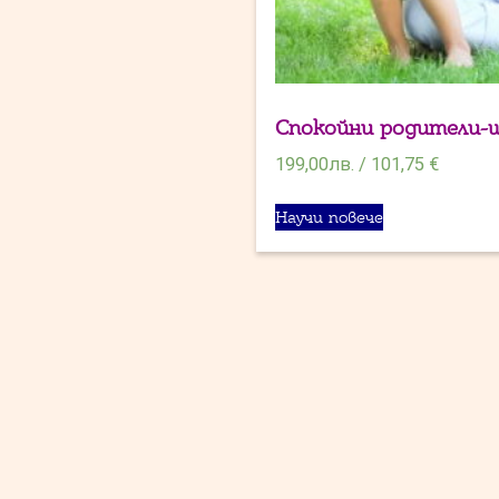
Спокойни родители-
199,00
лв.
/
101,75 €
Научи повече
Поръчка
Клиентски профил