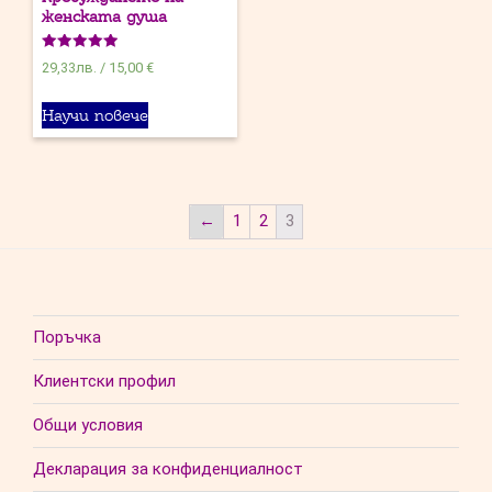
женската душа
Оценено на
29,33
лв.
/
15,00 €
5.00
от 5
Научи повече
←
1
2
3
Поръчка
Клиентски профил
Общи условия
Декларация за конфиденциалност