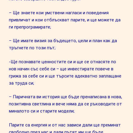
– Ще знаете кои умствени нагласи и поведения
привличат и кои отблъскват парите, и ще можете да
ги препрограмирате;
– Ще имате визия за бъдещето, цели и план как да
тръгнете по този път;
-Ще познавате ценностите си и ще се отнасяте по
нов начин със себе си – ще инвестирате повече в
грижа за себе си и ще търсите адекватно заплащане
за труда си;
– Паричната ви история ще бъде пренаписана в нова,
позитивна светлина и вече няма да се ръководите от
миналото си и старите модели;
Парите са енергия и от нас зависи дали ще преминат
свободно през нас и дали пътят им ще бъде