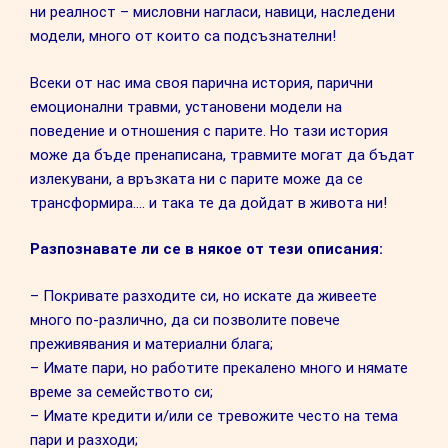
ни реалност – мисловни нагласи, навици, наследени
модели, много от които са подсъзнателни!
Всеки от нас има своя парична история, парични
емоционални травми, установени модели на
поведение и отношения с парите. Но тази история
може да бъде пренаписана, травмите могат да бъдат
излекувани, а връзката ни с парите може да се
трансформира…. и така те да дойдат в живота ни!
Разпознавате ли се в някое от тези описания:
– Покривате разходите си, но искате да живеете
много по-различно, да си позволите повече
преживявания и материални блага;
– Имате пари, но работите прекалено много и нямате
време за семейството си;
– Имате кредити и/или се тревожите често на тема
пари и разходи;