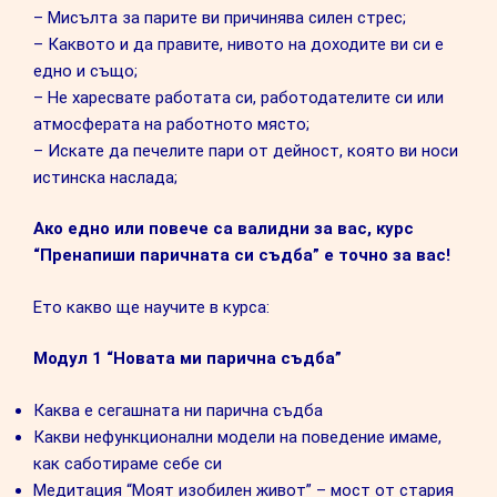
– Мисълта за парите ви причинява силен стрес;
– Каквото и да правите, нивото на доходите ви си е
едно и също;
– Не харесвате работата си, работодателите си или
атмосферата на работното място;
– Искате да печелите пари от дейност, която ви носи
истинска наслада;
Ако едно или повече са валидни за вас, курс
“Пренапиши паричната си съдба” е точно за вас!
Ето какво ще научите в курса:
Модул 1 “Новата ми парична съдба”
Каква е сегашната ни парична съдба
Какви нефункционални модели на поведение имаме,
как саботираме себе си
Медитация “Моят изобилен живот” – мост от стария