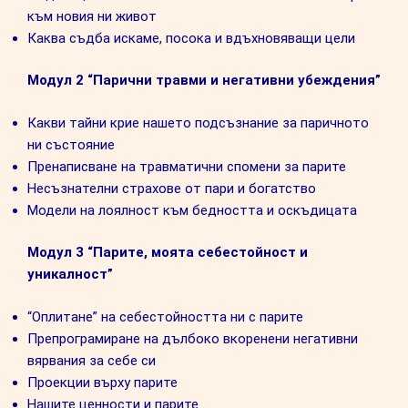
към новия ни живот
Каква съдба искаме, посока и вдъхновяващи цели
Модул 2 “Парични травми и негативни убеждения”
Какви тайни крие нашето подсъзнание за паричното
ни състояние
Пренаписване на травматични спомени за парите
Несъзнателни страхове от пари и богатство
Модели на лоялност към бедността и оскъдицата
Модул 3 “Парите, моята себестойност и
уникалност”
“Оплитане” на себестойността ни с парите
Препрограмиране на дълбоко вкоренени негативни
вярвания за себе си
Проекции върху парите
Нашите ценности и парите