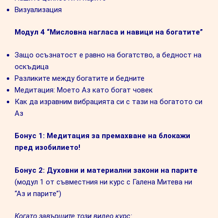
Визуализация
Модул 4 “Мисловна нагласа и навици на богатите”
Защо осъзнатост е равно на богатство, а бедност на
оскъдица
Разликите между богатите и бедните
Медитация: Моето Аз като богат човек
Как да изравним вибрацията си с тази на богатото си
Аз
Бонус 1: Медитация за премахване на блокажи
пред изобилието!
Бонус 2: Духовни и материални закони на парите
(модул 1 от съвместния ни курс с Галена Митева ни
“Аз и парите”)
Когато завършите този видео курс: