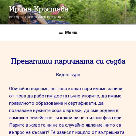
Напред
Ирина Кръстева
към
автор и холистичен психолог
съдържанието
Меню
Пренапиши паричната си съдба
Видео курс
Обичайно вярваме, че това колко пари имаме зависи
от това да работим достатъчно упорито, да имаме
правилното образование и сертификати, да
познаваме нужните хора с връзки, да сме родени в
заможно семейство… и какви ли не външни фактори.
Парите в живота ни не са случайно явление, нито са
въпрос на късмет! Те зависят изцяло от вътрешната