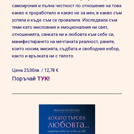
самоирония и пълна честност по отношение на това
какво е проработило и какво не за мен, в какво съм
успяла и къде съм се провалила. Изследвала съм
теми като мисловния и емоционалния ни свят,
отношенията, сянката ни и любовта към себе си,
манифестирането на мечтаната реалност, раните,
които носим, мисията, съдбата и свободния избор,
както и връзката ни с тялото.
Цена 25,00лв. / 12,78 €.
Поръчай
ТУК!