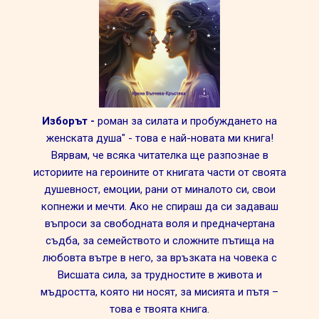
Изборът -
роман за силата и пробуждането на
женската душа" - това е най-новата ми книга!
Вярвам, че всяка читателка ще разпознае в
историите на героините от книгата части от своята
душевност, емоции, рани от миналото си, свои
копнежи и мечти. Ако не спираш да си задаваш
въпроси за свободната воля и предначертана
съдба, за семейството и сложните пътища на
любовта вътре в него, за връзката на човека с
Висшата сила, за трудностите в живота и
мъдростта, която ни носят, за мисията и пътя –
това е твоята книга.