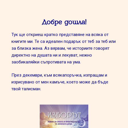
Добре дошла!
Тук ще откриеш кратко представяне на всяка от
книгите ми. Те са идеален подарък от теб за теб или
за близка жена. Аз вярвам, че историите говорят
директно на душата ни и лекуват, нежно
заобикаляйки съпротивата на ума.
През декември, към всякапоръчка, изпращам и
изрисувано от мен камъче, което може да бъде
твой талисман.