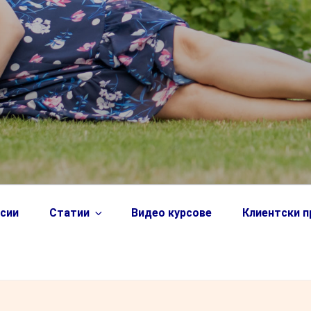
сии
Статии
Видео курсове
Клиентски 