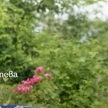
тева
г