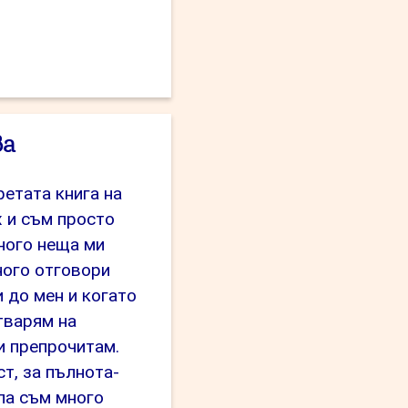
окато
рсех
дост”
ва
ретата книга на
х и съм просто
ного неща ми
ного отговори
 до мен и когато
тварям на
и препрочитам.
т, за пълнота-
ла съм много