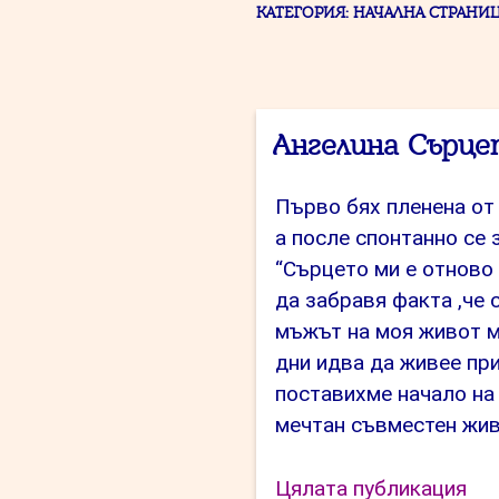
КАТЕГОРИЯ:
НАЧАЛНА СТРАНИ
Ангелина Сърц
Първо бях пленена от 
а после спонтанно се 
“Сърцето ми е отново 
да забравя факта ,че 
мъжът на моя живот ми
дни идва да живее при
поставихме начало на
мечтан съвместен жив
“Ан
Цялата публикация