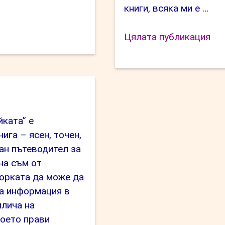
книги, всяка ми е …
иляна
кова”
“Л
Цялата публикация
Ата
йката” е
ига – ясен, точен,
ан пътеводител за
на съм от
орката да може да
а информация в
илича на
оето прави