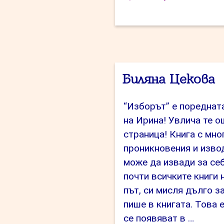
Съ
Биляна Цекова
“Изборът” е пореднат
на Ирина! Увлича те 
страница! Книга с мн
проникновения и извод
може да извади за се
почти всичките книги 
път, си мисля дълго з
пише в книгата. Това е
се появяват в …