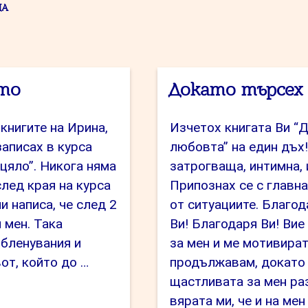
ЦА
ето
Докато търсех
книгите на Ирина,
Изчетох книгата Ви “
записах в курса
любовта” на един дъх!
цяло”. Никога няма
затрогваща, интимна, 
след края на курса
Припознах се с главна
 написа, че след 2
от ситуациите. Благод
 мен. Така
Ви! Благодаря Ви! Вие
 бленувания и
за мен и ме мотивират
от, който до …
продължавам, докато 
щастливата за мен ра
гелина
вярата ми, че и на ме