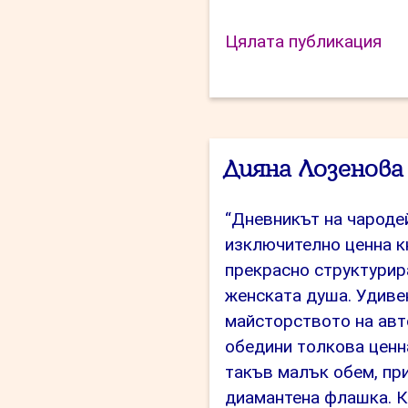
“Б
Цялата публикация
Це
Дияна Лозенова
“Дневникът на чароде
изключително ценна кн
прекрасно структурир
женската душа. Удиве
майсторството на авт
обедини толкова ценн
такъв малък обем, пр
диамантена флашка. К