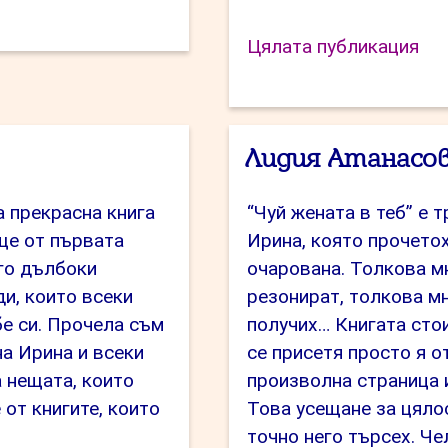
рцето”
“Д
Цялата публикация
тъ
Ра
Лидия Атанасо
а прекрасна книга
“Чуй жената в теб” е т
още от първата
Ирина, която прочето
ого дълбоки
очарована. Толкова м
и, които всеки
резонират, толкова м
бе си. Прочела съм
получих… Книгата стои
на Ирина и всеки
се присетя просто я о
а нещата, които
произволна страница 
 от книгите, които
Това усещане за цялос
точно него търсех. Че