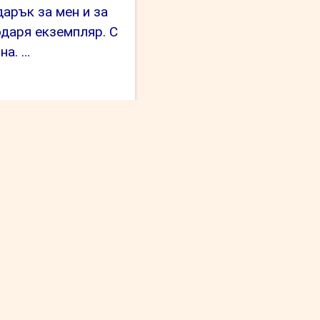
арък за мен и за
одаря екземпляр. С
на. …
ияна
зенова”
т