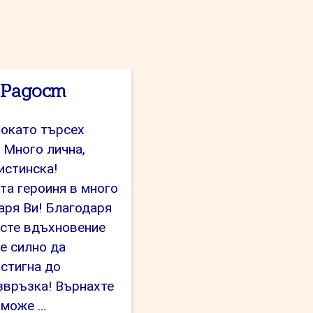
 Радост
Докато търсех
 Много лична,
истинска!
та героиня в много
аря Ви! Благодаря
 сте вдъхновение
е силно да
стигна до
звръзка! Върнахте
н може …