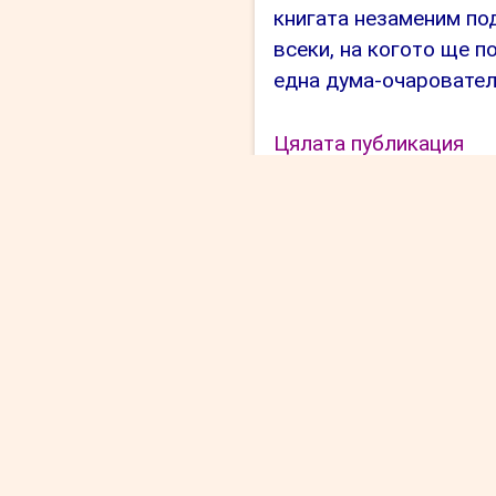
книгата незаменим под
всеки, на когото ще п
една дума-очаровател
“Д
Цялата публикация
Ло
Поръчка
Клиентски профил
Общи условия
Декларация за конфиденциалнос