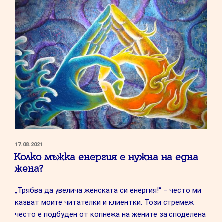
ПУБЛИКУВАНО
17.08.2021
НА
Колко мъжка енергия е нужна на една
жена?
„Трябва да увелича женската си енергия!“ – често ми
казват моите читателки и клиентки. Този стремеж
често е подбуден от копнежа на жените за споделена