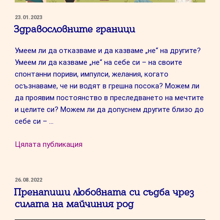
ПУБЛИКУВАНО
23.01.2023
НА
Здравословните граници
Умеем ли да отказваме и да казваме „не“ на другите?
Умеем ли да казваме „не“ на себе си – на своите
спонтанни пориви, импулси, желания, когато
осъзнаваме, че ни водят в грешна посока? Можем ли
да проявим постоянство в преследването на мечтите
и целите си? Можем ли да допуснем другите близо до
себе си – …
“Здравословните
Цялата публикация
граници”
ПУБЛИКУВАНО
26.08.2022
НА
Пренапиши любовната си съдба чрез
силата на майчиния род