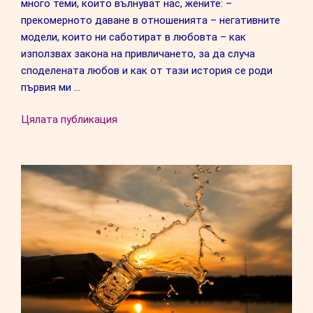
много теми, които вълнуват нас, жените: –
прекомерното даване в отношенията – негативните
модели, които ни саботират в любовта – как
използвах закона на привличането, за да случа
споделената любов и как от тази история се роди
първия ми …
“Интервю
Цялата публикация
по
БНР
Пловдив”