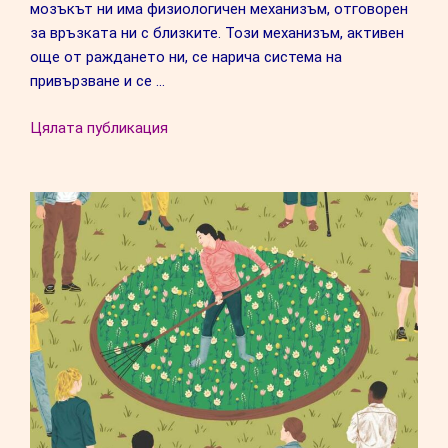
мозъкът ни има физиологичен механизъм, отговорен
за връзката ни с близките. Този механизъм, активен
още от раждането ни, се нарича система на
привързване и се …
“Какъв
Цялата публикация
е
твоят
стил
на
привързване
в
любовта?”