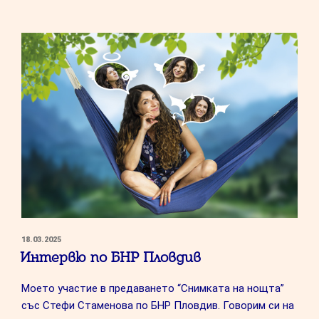
на
връзката
с
майката”
ПУБЛИКУВАНО
18.03.2025
НА
Интервю по БНР Пловдив
Моето участие в предаването “Снимката на нощта”
със Стефи Стаменова по БНР Пловдив. Говорим си на