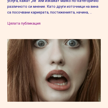
услуга, кажат „не“ или изкажат малко по-категорично
различното си мнение. Като други източници на вина
са посочвани кариерата, постиженията, начина, …
“Как
Цялата публикация
да
излекуваме
хроничната
вина”