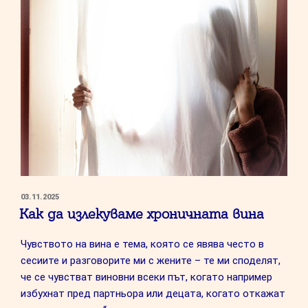
за
нуждите
си,
без
да
обвиняваме
другия?”
ПУБЛИКУВАНО
03.11.2025
НА
Как да излекуваме хроничната вина
Чувството на вина е тема, която се явява често в
сесиите и разговорите ми с жените – те ми споделят,
че се чувстват виновни всеки път, когато например
избухнат пред партньора или децата, когато откажат