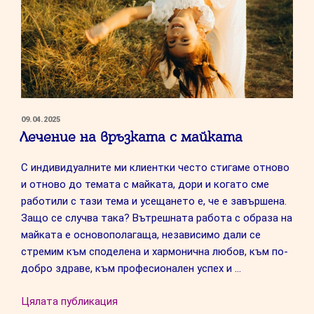
ПУБЛИКУВАНО
09.04.2025
НА
Лечение на връзката с майката
С индивидуалните ми клиентки често стигаме отново
и отново до темата с майката, дори и когато сме
работили с тази тема и усещането е, че е завършена.
Защо се случва така? Вътрешната работа с образа на
майката е основополагаща, независимо дали се
стремим към споделена и хармонична любов, към по-
добро здраве, към професионален успех и …
“Лечение
Цялата публикация