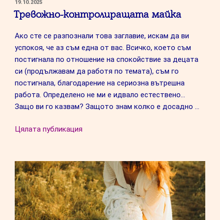
ПУБЛИКУВАНО
19.10.2025
НА
Тревожно-контролиращата майка
Ако сте се разпознали това заглавие, искам да ви
успокоя, че аз съм една от вас. Всичко, което съм
постигнала по отношение на спокойствие за децата
си (продължавам да работя по темата), съм го
постигнала, благодарение на сериозна вътрешна
работа. Определено не ми е идвало естествено…
Защо ви го казвам? Защото знам колко е досадно …
“Тревожно-
Цялата публикация
контролиращата
майка”