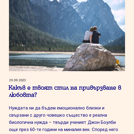
ПУБЛИКУВАНО
29.09.2023
НА
Какъв е твоят стил на привързване в
любовта?
Нуждата ни да бъдем емоционално близки и
свързани с друго човешко същество е реална
биологична нужда – твърди ученият Джон Боулби
още през 60-те години на миналия век. Според него