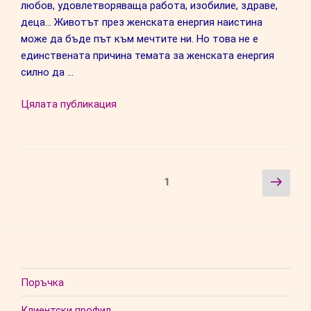
любов, удовлетворяваща работа, изобилие, здраве,
деца… Животът през женската енергия наистина
може да бъде път към мечтите ни. Но това не е
единствената причина темата за женската енергия
силно да …
“Колко
Цялата публикация
мъжка
енергия
е
нужна
Навигация
Сле
Страница
1
на
стра
една
жена?”
Поръчка
Клиентски профил