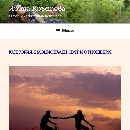
Напред
Ирина Кръстева
към
автор и холистичен психолог
съдържанието
Меню
КАТЕГОРИЯ:
ЕМОЦИОНАЛЕН СВЯТ И ОТНОШЕНИЯ