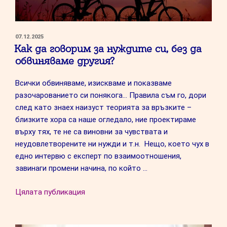
ПУБЛИКУВАНО
07.12.2025
НА
Как да говорим за нуждите си, без да
обвиняваме другия?
Всички обвиняваме, изискваме и показваме
разочарованието си понякога… Правила съм го, дори
след като знаех наизуст теорията за връзките –
близките хора са наше огледало, ние проектираме
върху тях, те не са виновни за чувствата и
неудовлетворените ни нужди и т.н. Нещо, което чух в
едно интервю с експерт по взаимоотношения,
завинаги промени начина, по който …
“Как
Цялата публикация
да
говорим