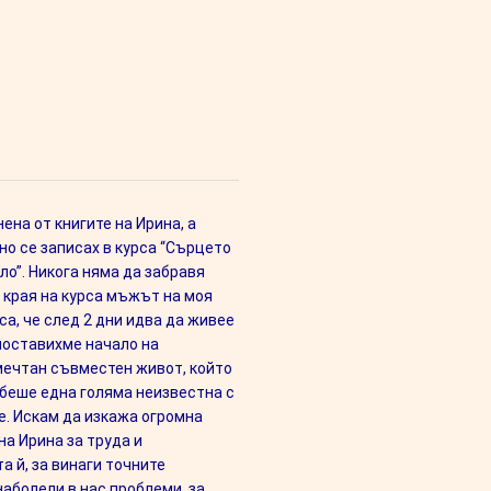
ена от книгите на Ирина, а
но се записах в курса “Сърцето
ло”. Никога няма да забравя
д края на курса мъжът на моя
а, че след 2 дни идва да живее
 поставихме начало на
мечтан съвместен живот, който
 беше една голяма неизвестна с
. Искам да изкажа огромна
на Ирина за труда и
а й, за винаги точните
наболели в нас проблеми, за