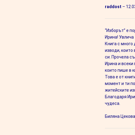
raddost
–
12.0
“Изборът” е п
Ирина! Увлича
Книга с много
изводи, които 
си. Прочела съ
Ирина и всеки 
които пише в к
Това е от книг
момент и ти п
житейските из
Благодаря Ири
чудеса.
Биляна Цеков