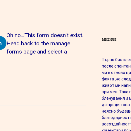
Oh no...This form doesn't exist.
МНЕНИЯ
Head back to the manage
forms page and select a
Първо бях плен
после спонтан
ми е отново ця
факта ,че сле
живот ми напис
при мен. Така
бленувания и 
до преди това
неясно бъдеще
благодарност 
всеотдайностт
коментари по 