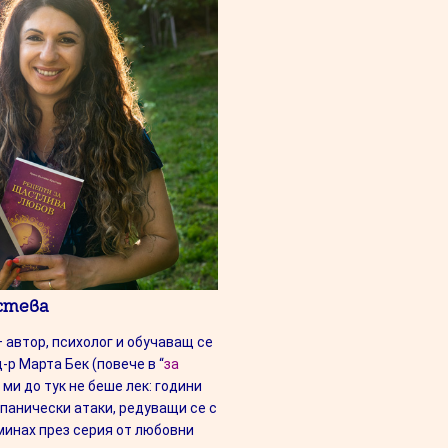
стева
 автор, психолог и обучаващ се
д-р Марта Бек (повече в “
за
т ми до тук не беше лек: години
 панически атаки, редуващи се с
минах през серия от любовни