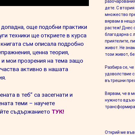
разочарования
дете. С втори
множество пре
вярвам в нещо
 допадна, още подобни практики
растеж! Днес 
благодарна с 
уги техники ще откриете в курса
приятелите, пи
В книгата съм описала подробно
живот. Не зна
упражнения, ценна теория,
този живот, бе
о и мои прозрения на тема защо
Разбира се, ч
участва активно в нашата
удоволствие с
я.
вътрешни пре
Вярвам, че в 
ената в теб” са засегнати и
нужното вдъхн
ената теми – научете
трансформират
айте съдържанието
ТУК!
Открий ме във