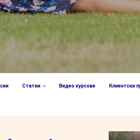
сии
Статии
Видео курсове
Клиентски 