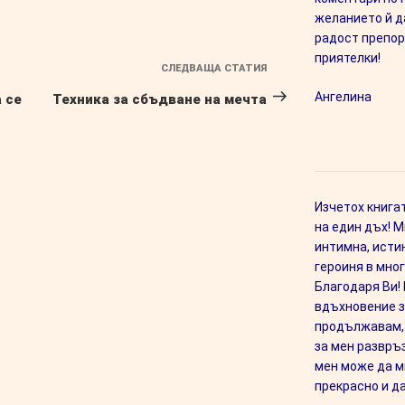
желанието й да
радост препор
приятелки!
СЛЕДВАЩА СТАТИЯ
Следваща
публикация
Ангелина
 се
Техника за сбъдване на мечта
Изчетох книга
на един дъх! М
интимна, истин
героиня в мног
Благодаря Ви! 
вдъхновение з
продължавам, 
за мен развръз
мен може да м
прекрасно и д