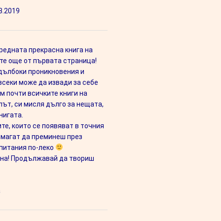
3.2019
оредната прекрасна книга на
 те още от първата страница!
 дълбоки проникновения и
всеки може да извади за себе
м почти всичките книги на
път, си мисля дълго за нещата,
нигата.
ите, които се появяват в точния
омагат да преминеш през
питания по-леко
на! Продължавай да твориш
а