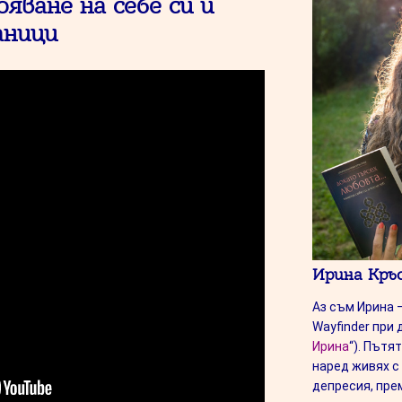
яване на себе си и
аници
Ирина Кръ
Аз съм Ирина –
Wayfinder при 
Ирина
“). Пътя
наред живях с
депресия, пре