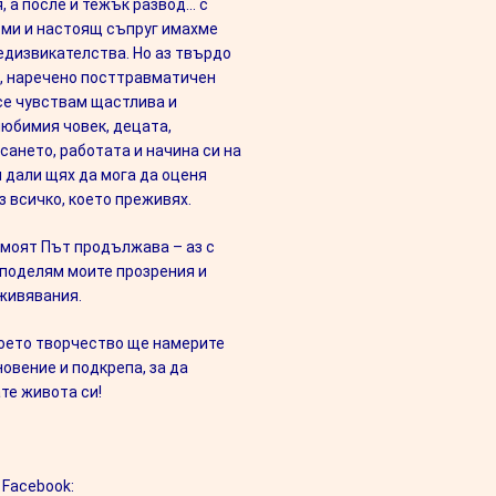
, а после и тежък развод… с
я ми и настоящ съпруг имахме
дизвикателства. Но аз твърдо
, наречено посттравматичен
се чувствам щастлива и
любимия човек, децата,
сането, работата и начина си на
м дали щях да мога да оценя
з всичко, което преживях.
е моят Път продължава – аз с
поделям моите прозрения и
живявания.
моето творчество ще намерите
овение и подкрепа, за да
е живота си!
 Facebook: