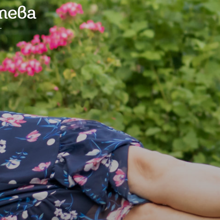
тева
г