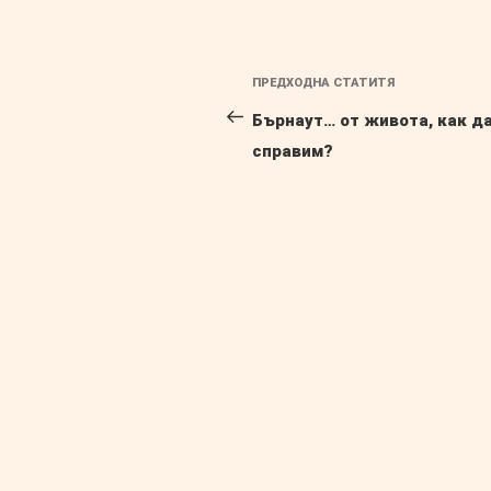
Навигация
Предишна
ПРЕДХОДНА СТАТИТЯ
публикация
Бърнаут… от живота, как да
справим?