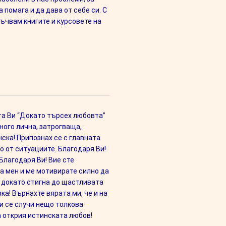
 помага и да дава от себе си. С
ъчвам книгите и курсовете на
та Ви “Докато търсех любовта”
ного лична, затрогваща,
ска! Припознах се с главната
о от ситуациите. Благодаря Ви!
Благодаря Ви! Вие сте
а мен и ме мотивирате силно да
докато стигна до щастливата
ка! Върнахте вярата ми, че и на
и се случи нещо толкова
а открия истинската любов!