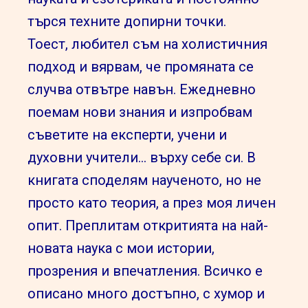
търся техните допирни точки.
Тоест,
любител съм на холистичния
подход и вярвам, че промяната се
случва отвътре навън. Ежедневно
поемам нови знания и изпробвам
съветите на експерти, учени и
духовни учители… върху себе си. В
книгата споделям наученото, но не
просто като теория, а през моя личен
опит. Преплитам откритията на най-
новата наука с мои истории,
прозрения и впечатления. Всичко е
описано много достъпно, с хумор и