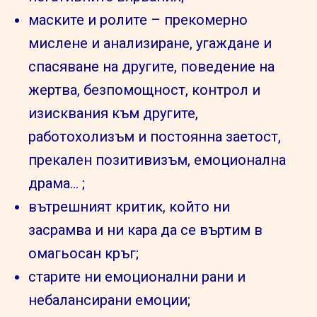
маските и ролите – прекомерно
мислене и анализиране, угаждане и
спасяване на другите, поведение на
жертва, безпомощност, контрол и
изисквания към другите,
работохолизъм и постоянна заетост,
прекален позитивизъм, емоционална
драма… ;
вътрешният критик, който ни
засрамва и ни кара да се въртим в
омагьосан кръг;
старите ни емоционални рани и
небалансирани емоции;