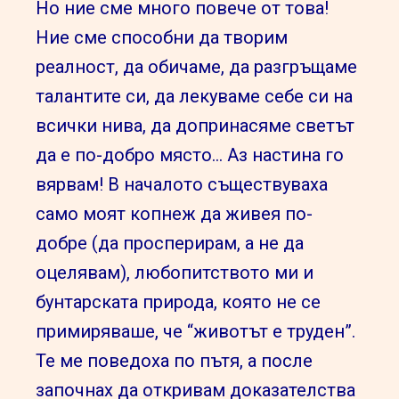
Но ние сме много повече от това!
Ние сме способни да творим
реалност, да обичаме, да разгръщаме
талантите си, да лекуваме себе си на
всички нива, да допринасяме светът
да е по-добро място… Аз настина го
вярвам! В началото съществуваха
само моят копнеж да живея по-
добре (да просперирам, а не да
оцелявам), любопитството ми и
бунтарската природа, която не се
примиряваше, че “животът е труден”.
Те ме поведоха по пътя, а после
започнах да откривам доказателства