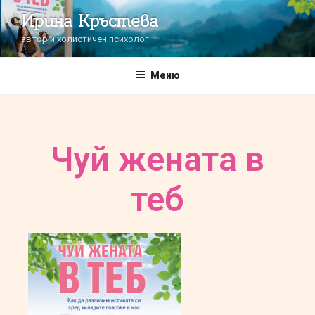
Ирина Кръстева
автор и холистичен психолог
Меню
Чуй жената в
теб