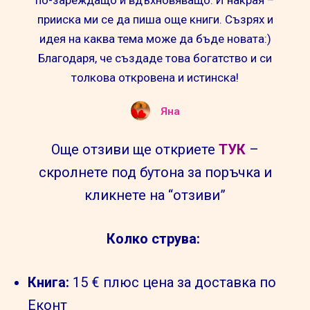
по-зареждащо и вдъхновяващо. И накрая –
прииска ми се да пиша още книги. Съзрях и
идея на каква тема може да бъде новата:)
Благодаря, че създаде това богатство и си
толкова откровена и истинска!
Яна
Още отзиви ще откриете
ТУК
–
скролнете под бутона за поръчка и
кликнете на “отзиви”
Колко струва:
Книга:
15 € плюс цена за доставка по
Еконт