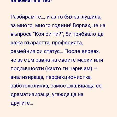
на жената в теб
!
Разбирам те…, и аз го бях заглушила,
за много, много години! Вярвах, че на
въпроса “Коя си ти?”, би трябвало да
кажа възрастта, професията,
семейния си статус… После вярвах,
че аз съм равна на своите маски или
подличности (както ги наричам) –
анализираща, перфекционистка,
работохоличка, самосъжаляваща се,
драматизираща, угаждаща на
другите…