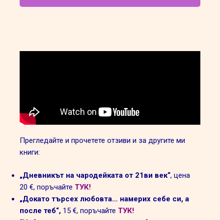
Прегледайте и прочетете отзиви и за другите ми
книги:
„Дневникът на чародейката от 21ви век“
, цена
20
€
, поръчайте
ТУК!
„Докато търсех любовта… намерих себе си, а
после теб“,
15
€
, поръчайте
ТУК!