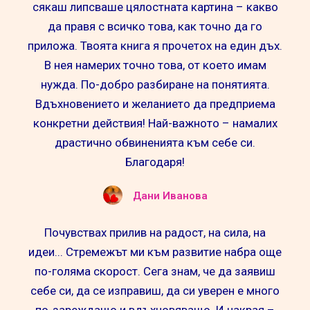
сякаш липсваше цялостната картина – какво
да правя с всичко това, как точно да го
приложа. Твоята книга я прочетох на един дъх.
В нея намерих точно това, от което имам
нужда. По-добро разбиране на понятията.
Вдъхновението и желанието да предприема
конкретни действия! Най-важното – намалих
драстично обвиненията към себе си.
Благодаря!
Дани Иванова
Почувствах прилив на радост, на сила, на
идеи... Стремежът ми към развитие набра още
по-голяма скорост. Сега знам, че да заявиш
себе си, да се изправиш, да си уверен е много