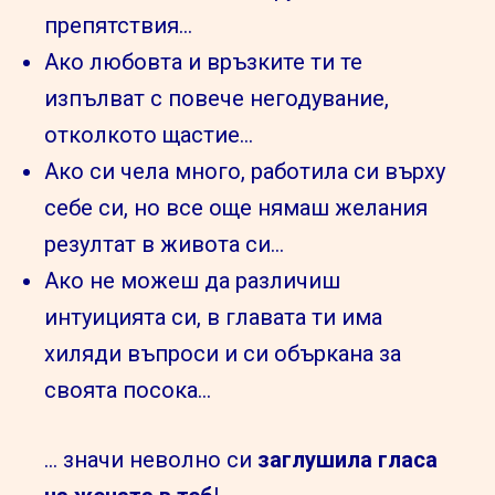
препятствия…
Ако любовта и връзките ти те
изпълват с повече негодувание,
отколкото щастие…
Ако си чела много, работила си върху
себе си, но все още нямаш желания
резултат в живота си…
Ако не можеш да различиш
интуицията си, в главата ти има
хиляди въпроси и си объркана за
своята посока…
… значи неволно си
заглушила гласа