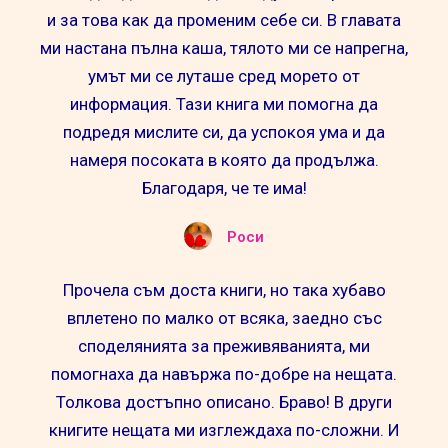
и за това как да променим себе си. В главата
ми настана пълна каша, тялото ми се напрегна,
умът ми се луташе сред морето от
информация. Тази книга ми помогна да
подредя мислите си, да успокоя ума и да
намеря посоката в която да продължа.
Благодаря, че те има!
Роси
Прочела съм доста книги, но така хубаво
вплетено по малко от всяка, заедно със
споделянията за преживяванията, ми
помогнаха да навържа по-добре на нещата.
Толкова достъпно описано. Браво! В други
книгите нещата ми изглеждаха по-сложни. И