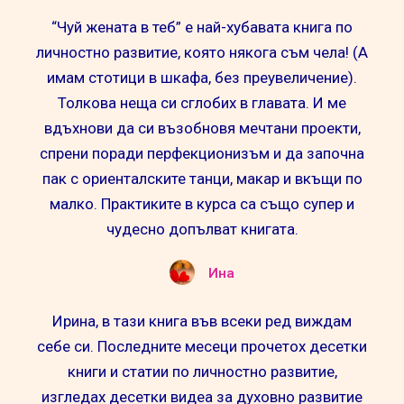
“Чуй жената в теб” е най-хубавата книга по
личностно развитие, която някога съм чела! (А
имам стотици в шкафа, без преувеличение).
Толкова неща си сглобих в главата. И ме
вдъхнови да си възобновя мечтани проекти,
спрени поради перфекционизъм и да започна
пак с ориенталските танци, макар и вкъщи по
малко. Практиките в курса са също супер и
чудесно допълват книгата.
Ина
Ирина, в тази книга във всеки ред виждам
себе си. Последните месеци прочетох десетки
книги и статии по личностно развитие,
изгледах десетки видеа за духовно развитие