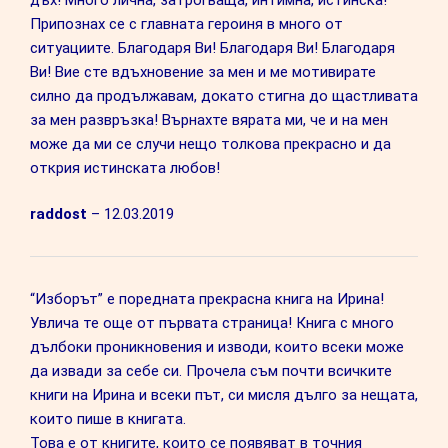
Припознах се с главната героиня в много от
ситуациите. Благодаря Ви! Благодаря Ви! Благодаря
Ви! Вие сте вдъхновение за мен и ме мотивирате
силно да продължавам, докато стигна до щастливата
за мен развръзка! Върнахте вярата ми, че и на мен
може да ми се случи нещо толкова прекрасно и да
открия истинската любов!
raddost
–
12.03.2019
“Изборът” е поредната прекрасна книга на Ирина!
Увлича те още от първата страница! Книга с много
дълбоки проникновения и изводи, които всеки може
да извади за себе си. Прочела съм почти всичките
книги на Ирина и всеки път, си мисля дълго за нещата,
които пише в книгата.
Това е от книгите, които се появяват в точния