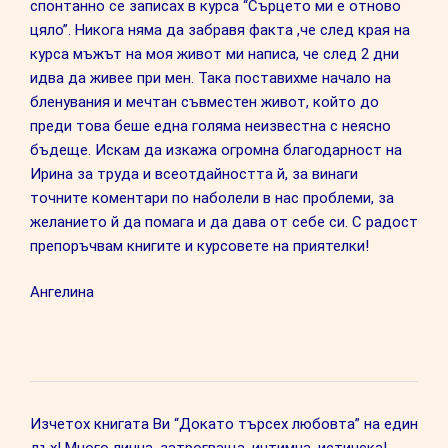
спонтанно се записах в курса “Сърцето ми е отново
цяло”. Никога няма да забравя факта ,че след края на
курса мъжът на моя живот ми написа, че след 2 дни
идва да живее при мен. Така поставихме начало на
бленувания и мечтан съвместен живот, който до
преди това беше една голяма неизвестна с неясно
бъдеще. Искам да изкажа огромна благодарност на
Ирина за труда и всеотдайността й, за винаги
точните коментари по наболели в нас проблеми, за
желанието й да помага и да дава от себе си. С радост
препоръчвам книгите и курсовете на приятелки!
Ангелина
Изчетох книгата Ви “Докато търсех любовта” на един
дъх! Много лична, затрогваща, интимна, истинска!