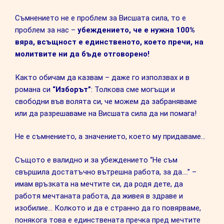
Съмнението не е проблем за Висшата сила, то е
проблем за нас –
убеждението, че е нужна 100%
вяра, всъщност е единственото, което пречи, на
молитвите ни да бъде отговорено!
Както обичам да казвам – даже го използвах и в
романа си
“Изборът”
: Толкова сме могъщи и
свободни във волята си, че можем да забраняваме
или да разрешаваме на Висшата сила да ни помага!
Не е съмнението, а значението, което му придаваме…
Същото е валидно и за убеждението “Не съм
свършила достатъчно вътрешна работа, за да….” –
имам връзката на мечтите си, да родя дете, да
работя мечтаната работа, да живея в здраве и
изобилие… Колкото и да е странно да го повярваме,
понякога това е единствената пречка пред мечтите