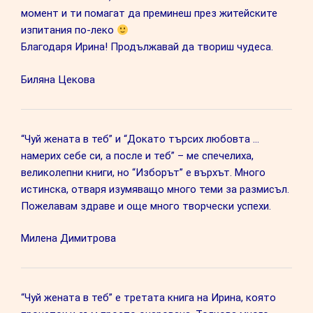
момент и ти помагат да преминеш през житейските
изпитания по-леко
Благодаря Ирина! Продължавай да твориш чудеса.
Биляна Цекова
“Чуй жената в теб” и “Докато търсих любовта …
намерих себе си, а после и теб” – ме спечелиха,
великолепни книги, но “Изборът” е върхът. Много
истинска, отваря изумяващо много теми за размисъл.
Пожелавам здраве и още много творчески успехи.
Милена Димитрова
“Чуй жената в теб” е третата книга на Ирина, която