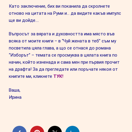
Като заключение, бих ви поканила да скролнете
отново на цитата на Руми и… да видите какъв импулс
ще ви дойде….
Въпросът за вярата и духовността има място във
всяка от моите книги – в “Чуй жената в теб” съм му
посветила цяла глава, а що се отнася до романа
“Изборът” – темата се просмуква в цялата книга по
начин, който изненада и сама мен при първия прочит
на драфта! За да прегледате или поръчате някоя от
книгите ми, кликнете
ТУК!
Ваша,
Ирина