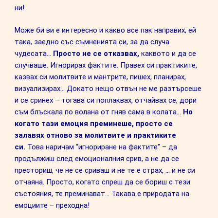
ни!
Може би ви е интересно и какво все пак направих, ей
така, заедно със съмненията си, за да случа
чудесата…
Просто не се отказвах,
каквото и да се
случваше. Игнорирах фактите. Правех си практиките,
казвах си молитвите и мантрите, пишех, планирах,
визуализирах… Докато нещо отвън не ме разтърсеше
и се сринех – тогава си поплаквах, отчайвах се, дори
съм блъскала по волана от гняв сама в колата…
Но
когато тази емоция преминеше, просто се
залавях отново за молитвите и практиките
си.
Това наричам “игнориране на фактите” – да
продължиш след емоционалния срив, а не да се
престориш, че не се сриваш и не те е страх, … и не си
отчаяна. Просто, когато спреш да се бориш с тези
състояния, те преминават… Такава е природата на
емоциите – преходна!