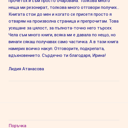
прочетох и съм просто очарована. Толкова много
неща ми резонират, толкова много отговори получих…
Книгата стои до мен и когато се присетя просто я
отварям на произволна страница и препрочитам. Това
усещане за цялост, за пълнота-точно него търсех.
Чела съм много книги, всяка ми е давала по нещо, но
винаги сякаш получавах само частичка. А в тази книга
намерих всичко накуп. Отговорите, подкрепата,
вдъхновението. Сърдечно ти благодаря, Ирина!
Лидия Атанасова
Поръчка