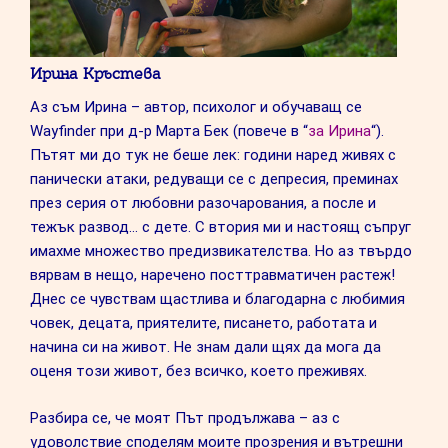
Ирина Кръстева
Аз съм Ирина – автор, психолог и обучаващ се
Wayfinder при д-р Марта Бек (повече в “
за Ирина
“).
Пътят ми до тук не беше лек: години наред живях с
панически атаки, редуващи се с депресия, преминах
през серия от любовни разочарования, а после и
тежък развод… с дете. С втория ми и настоящ съпруг
имахме множество предизвикателства. Но аз твърдо
вярвам в нещо, наречено посттравматичен растеж!
Днес се чувствам щастлива и благодарна с любимия
човек, децата, приятелите, писането, работата и
начина си на живот. Не знам дали щях да мога да
оценя този живот, без всичко, което преживях.
Разбира се, че моят Път продължава – аз с
удоволствие споделям моите прозрения и вътрешни