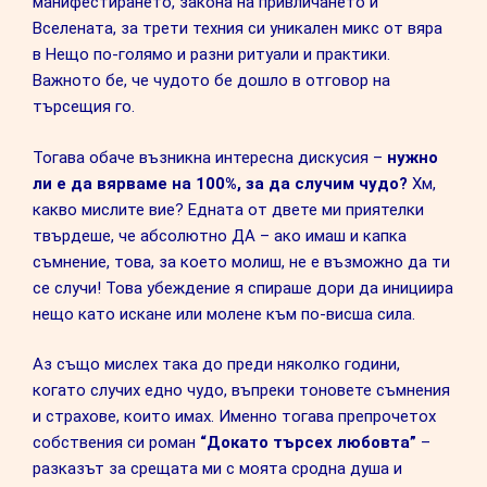
манифестирането, закона на привличането и
Вселената, за трети техния си уникален микс от вяра
в Нещо по-голямо и разни ритуали и практики.
Важното бе, че чудото бе дошло в отговор на
търсещия го.
Тогава обаче възникна интересна дискусия –
нужно
ли е да вярваме на 100%, за да случим чудо?
Хм,
какво мислите вие? Едната от двете ми приятелки
твърдеше, че абсолютно ДА – ако имаш и капка
съмнение, това, за което молиш, не е възможно да ти
се случи! Това убеждение я спираше дори да инициира
нещо като искане или молене към по-висша сила.
Аз също мислех така до преди няколко години,
когато случих едно чудо, въпреки тоновете съмнения
и страхове, които имах. Именно тогава препрочетох
собствения си роман
“Докато търсех любовта”
–
разказът за срещата ми с моята сродна душа и