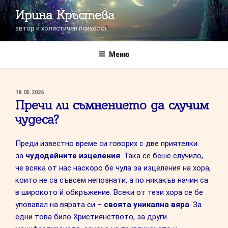
Напред
Ирина Кръстева
към
автор и холистичен психолог
съдържанието
Меню
ПУБЛИКУВАНО
18.05.2026
НА
Пречи ли съмнението да случим
чудеса?
Преди известно време си говорих с две приятелки
за
чудодейните изцеления
. Така се беше случило,
че всяка от нас наскоро бе чула за изцеления на хора,
които не са съвсем непознати, а по някакъв начин са
в широкото й обкръжение. Всеки от тези хора се бе
уповавал на вярата си –
своята уникална вяра
. За
едни това било Християнството, за други