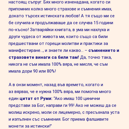
настоящ съпруг. Бях много изненадана, когато си
припомних колко много страхове и съмнения имах,
докато търсех истинската любов! А тя също ми се
бе случила и продължаваше да се случва 15 години
по-късно! Затваряйки книгата, в ума ми нахлуха и
други чудеса от живота ми, които също са били
предшествани от горещи молитви и практики за
манифестиране…, и знаете ли какво… –
съмнението и
страховете винаги са били там!
Да, точно така,
никога не съм имала 100% вяра, не мисля, че съм
имала дори 90 или 80%!
А в онзи момент, назад във времето, когато и
аз вярвах, че е нужна 100% вяра, ми помогна много
един
цитат от Руми:
“Ако имаш 100 цинични
представи за Бог, направи ги 99! Ако не можеш да се
молиш искрено, моли се лицемерно, с пресъхнала уста
и изпълнен със съмнения. Бог приема фалшивите
монети за истински!”