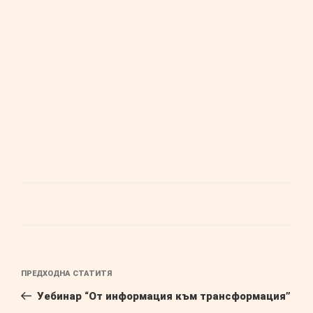
Навигация
Предишна
ПРЕДХОДНА СТАТИТЯ
публикация
Уебинар “От информация към трансформация”