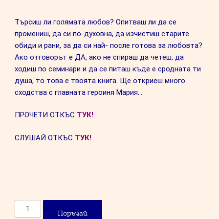
потребител
ски оценки
Търсиш ли голямата любов? Опитваш ли да се
промениш, да си по-духовна, да изчистиш старите
обиди и рани, за да си най- после готова за любовта?
Ако отговорът е ДА, ако не спираш да четеш, да
ходиш по семинари и да се питаш къде е сродната ти
душа, то това е твоята книга. Ще откриеш много
сходства с главната героиня Мария…
ПРОЧЕТИ ОТКЪС
ТУК!
СЛУШАЙ ОТКЪС
ТУК!
количество
Поръчай
за