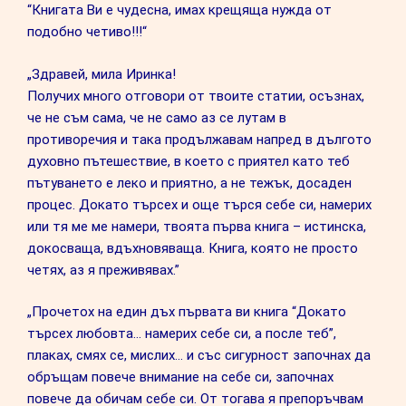
“Книгата Ви е чудесна, имах крещяща нужда от
подобно четиво!!!“
„Здравей, мила Иринка!
Получих много отговори от твоите статии, осъзнах,
че не съм сама, че не само аз се лутам в
противоречия и така продължавам напред в дългото
духовно пътешествие, в което с приятел като теб
пътуването е леко и приятно, а не тежък, досаден
процес. Докато търсех и още търся себе си, намерих
или тя ме ме намери, твоята първа книга – истинска,
докосваща, вдъхновяваща. Книга, която не просто
четях, аз я преживявах.”
„Прочетох на един дъх първата ви книга “Докато
търсех любовта… намерих себе си, а после теб”,
плаках, смях се, мислих… и със сигурност започнах да
обръщам повече внимание на себе си, започнах
повече да обичам себе си. От тогава я препоръчвам