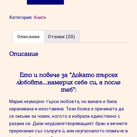
Докато
търсех
Категория:
Книги
любовта...намерих
себе
си,
Описание
Отзиви (20)
а
после
Описание
теб
Ето и повече за “Докато търсех
любовта…намерих себе си, а после
теб”:
Мария неуморно търси любовта, но винаги е била
наранявана и изоставяна. Тази болка е причината да
се омъжи за човек, когото е избрала единствено с
разума си. Дали неудовлетворяващият брак и вечните
пререкания със съпруга ù, или неугасналото пламъче в