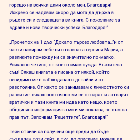
горещо на всички дами около мен. Благодаря!
Искрено се надявам скоро да мога да държа в
ръцете си и следващата ви книга. С пожелание за
здраве и нови творчески успехи. Благодаря!“
„Прочетох на 1 дъх “Докато търсех любовта…”и от
части намирам себе си в главната героиня Мария, а
разликите помежду ни са значително по-малко.
Уникално четиво, от което имам нужда. Възхитена
съм! Сякаш книгата е писана от някой, който
невидимо ме е наблюдавал в детайли и от
разстояние. От както се занимавам с личностното си
развитие, сякаш постоянно ми се отварят и затварят
вратички и тази книга ми идва като нещо, което
обединява информацията ми и ми показва, че съм на
прав път. Започвам “Рецептите”. Благодаря!“
Тези отзиви са получени още преди да бъде
създаден този сайт, а тук, до описание, можеш да