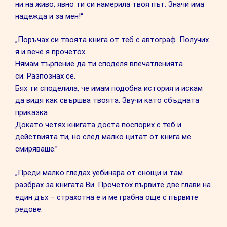
ни на живо, явно ти си намерила твоя път. Значи има
надежда и за мен!“
„Поръчах си твоята книга от теб с автограф. Получих
я и вече я прочетох.
Нямам търпение да ти споделя впечатленията
си. Разпознах се.
Бях ти споделила, че имам подобна история и искам
да видя как свършва твоята. Звучи като сбъдната
приказка.
Докато четях книгата доста поспорих с теб и
действията ти, но след малко цитат от книга ме
смиряваше.”
„Преди малко гледах уебинара от снощи и там
разбрах за книгата Ви. Прочетох първите две глави на
един дъх – страхотна е и ме грабна още с първите
редове.