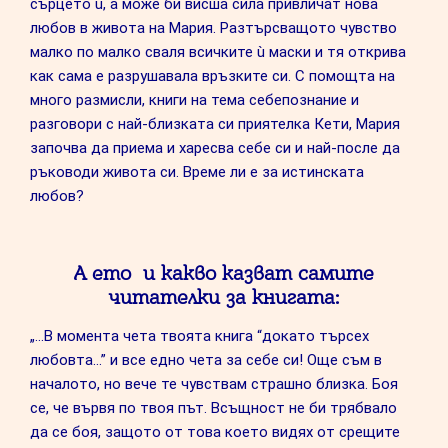
сърцето ù, а може би висша сила привличат нова
любов в живота на Мария. Разтърсващото чувство
малко по малко сваля всичките ù маски и тя открива
как сама е разрушавала връзките си. С помощта на
много размисли, книги на тема себепознание и
разговори с най-близката си приятелка Кети, Мария
започва да приема и харесва себе си и най-после да
ръководи живота си. Време ли е за истинската
любов?
А ето и какво казват самите
читателки за книгата:
„…В момента чета твоята книга “докато търсех
любовта…” и все едно чета за себе си! Още съм в
началото, но вече те чувствам страшно близка. Боя
се, че вървя по твоя път. Всъщност не би трябвало
да се боя, защото от това което видях от срещите