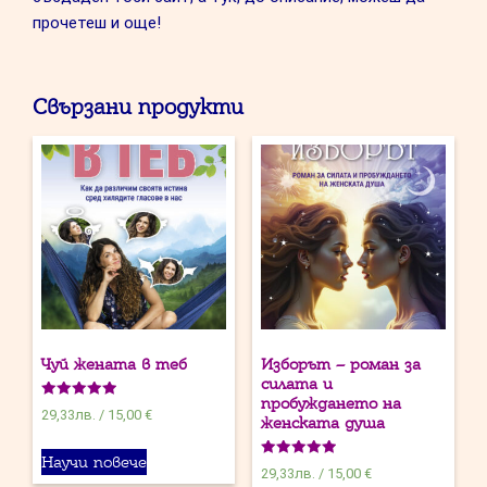
прочетеш и още!
Свързани продукти
Чуй жената в теб
Изборът – роман за
силата и
пробуждането на
Оценено на
29,33
лв.
/
15,00 €
женската душа
5.00
от 5
Научи повече
Оценено на
29,33
лв.
/
15,00 €
5.00