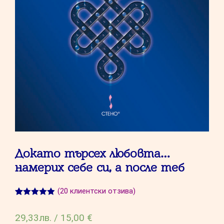
Докато търсех любовта…
намерих себе си, а после теб
(
20
клиентски отзива)
Оценен
20
4.90
от 5,
29,33
лв.
/
15,00 €
базирано на