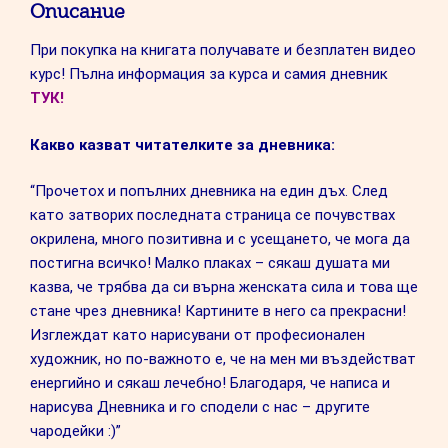
Описание
При покупка на книгата получавате и безплатен видео
курс! Пълна информация за курса и самия дневник
ТУК!
Какво казват читателките за дневника:
“Прочетох и попълних дневника на един дъх. След
като затворих последната страница се почувствах
окрилена, много позитивна и с усещането, че мога да
постигна всичко! Малко плаках – сякаш душата ми
казва, че трябва да си върна женската сила и това ще
стане чрез дневника! Картините в него са прекрасни!
Изглеждат като нарисувани от професионален
художник, но по-важното е, че на мен ми въздействат
енергийно и сякаш лечебно! Благодаря, че написа и
нарисува Дневника и го сподели с нас – другите
чародейки :)”