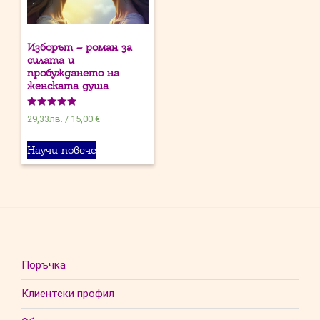
Изборът – роман за
силата и
пробуждането на
женската душа
Оценено на
29,33
лв.
/
15,00 €
5.00
от 5
Научи повече
Поръчка
Клиентски профил