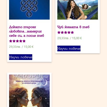
Докато търсех
Чуй жената в теб
любовта…намерих
себе си, а после теб
Оценено на
29,33
лв.
/
15,00 €
5.00
от 5
Оценено на
29,33
лв.
/
15,00 €
Научи повече
4.90
от 5
Научи повече