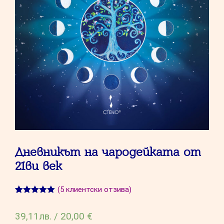
Дневникът на чародейката от
21ви век
(
5
клиентски отзива)
Оценен
5
5.00
от 5,
39,11
лв.
/
20,00 €
базирано на
потребител