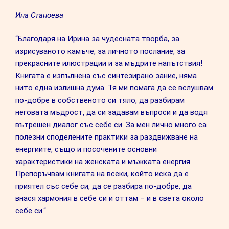
Ина Станоева
“Благодаря на Ирина за чудесната творба, за
изрисуваното камъче, за личното послание, за
прекрасните илюстрации и за мъдрите напътствия!
Книгата е изпълнена със синтезирано зание, няма
нито една излишна дума. Тя ми помага да се вслушвам
по-добре в собственото си тяло, да разбирам
неговата мъдрост, да си задавам въпроси и да водя
вътрешен диалог със себе си. За мен лично много са
полезни споделените практики за раздвижване на
енергиите, също и посочените основни
характеристики на женската и мъжката енергия.
Препоръчвам книгата на всеки, който иска да е
приятел със себе си, да се разбира по-добре, да
внася хармония в себе си и оттам – и в света около
себе си.“