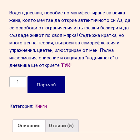
ски оценки
Воден дневник, пособие по манифестиране за всяка
жена, която мечтае да открие автентичното си Аз, да
се освободи от ограничения и вътрешни бариери и да
създаде живот по своя мярка! Съдържа кратка, но
много ценна теория, въпроси за саморефлексия и
упражнения, цветен, илюстриран от мен. Пълна
информация, описание и опция да “надникнете” в
дневника ще откриете
ТУК!
количество
Поръчай
за
Дневникът
на
Категория:
Книги
чародейката
от
21ви
Описание
Отзиви (5)
век