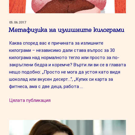
ПУБЛИКУВАНО
05.06.2017
НА
Метафизика на излишните килограми
Каква според вас е причината за излишните
килограми – независимо дали става въпрос за 30
килограма над нормалното тегло или просто за по-
закръглени бедра и коремче? Върти ли ви се в главата
нещо подобно: „Просто не мога да устоя като видя
шоколад или вкусен десерт…“, „Купих си карта за
фитнеса, ама с две деца, работа …
“Метафизика
Цялата публикация
на
излишните
килограми”