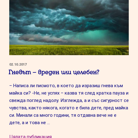
ПУБЛИКУВАНО
02.10.2017
НА
Гневът – вреден или целебен?
– Написа ли писмото, в което да изразиш гнева към
майка си? -Не, не успях – казва тя след кратка пауза и
свежда поглед надолу. Изглежда, а и със сигурност се
чувства, както някога, когато е била дете, пред майка
си. Минали са много години, тя отдавна вече не е
дете, а и това не …
“Гневът
Цялата публикация