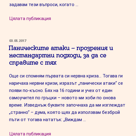
задавам тези въпроси, когато …
“Как
Цялата публикация
да
изразяваме
здравословно
ПУБЛИКУВАНО
03.05.2017
НА
Паническите атаки – прозрения и
емоциите
нестандартни подходи, за да се
си?”
справите с тях
Още си спомням първата си нервна криза… Тогава ги
наричаха нервни кризи, изразът „панически атаки“ се
появи по-късно. Бях на 16 години и учех от един
самоучител по гръцки – новото ми хоби по онова
време. Изведнъж буквите започнаха да ми изглеждат
„странно“ – дума, която щях да използвам безброй
пъти от тогава нататък: „Виждам …
“Паническите
Цялата публикация