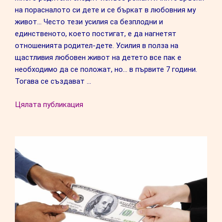
на порасналото си дете и се бъркат в любовния му
живот… Често тези усилия са безплодни и
единственото, което постигат, е да нагнетят
отношенията родител-дете. Усилия в полза на
щастливия любовен живот на детето все пак е
необходимо да се положат, но… в първите 7 години.
Тогава се създават …
“Три
Цялата публикация
фактора
в
детството,
от
които
зависи
любовният
ни
живот”