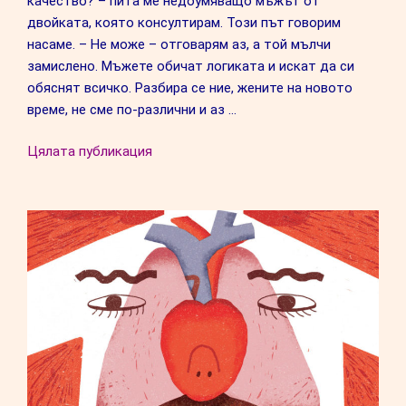
качество? – пита ме недоумяващо мъжът от
двойката, която консултирам. Този път говорим
насаме. – Не може – отговарям аз, а той мълчи
замислено. Мъжете обичат логиката и искат да си
обяснят всичко. Разбира се ние, жените на новото
време, не сме по-различни и аз …
“Колко
Цялата публикация
трудно
е
да
видиш
най-
тъмното
си
Аз
в
любимия
човек”