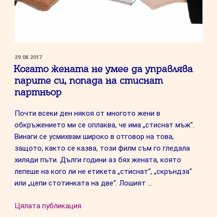
ПУБЛИКУВАНО
29.08.2017
НА
Когато жената не умее да управлява
парите си, попада на стиснат
партньор
Почти всеки ден някоя от многото жени в
обкръжението ми се оплаква, че има „стиснат мъж“.
Винаги се усмихвам широко в отговор на това,
защото, както се казва, този филм съм го гледала
хиляди пъти. Дълги години аз бях жената, която
лепеше на кого ли не етикета „стиснат“, „скръндза“
или „цепи стотинката на две“. Лошият …
“Когато
Цялата публикация
жената