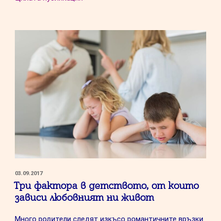
–
вреден
или
целебен?”
ПУБЛИКУВАНО
03.09.2017
НА
Три фактора в детството, от които
зависи любовният ни живот
Много родители следят изкъсо романтичните връзки