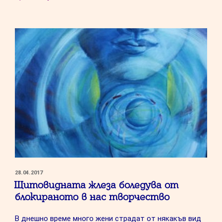
атаки
–
прозрения
и
нестандартни
подходи,
за
да
се
справите
с
тях”
ПУБЛИКУВАНО
28.04.2017
НА
Щитовидната жлеза боледува от
блокираното в нас творчество
В днешно време много жени страдат от някакъв вид