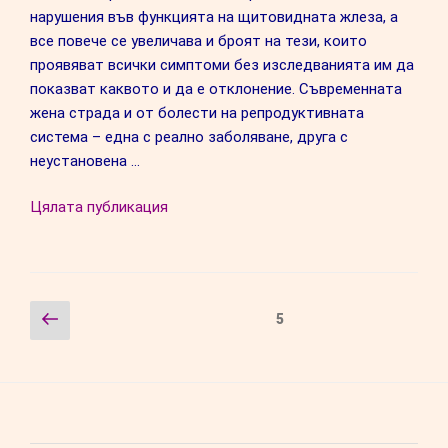
нарушения във функцията на щитовидната жлеза, а
все повече се увеличава и броят на тези, които
проявяват всички симптоми без изследванията им да
показват каквото и да е отклонение. Съвременната
жена страда и от болести на репродуктивната
система – една с реално заболяване, друга с
неустановена …
“Щитовидната
Цялата публикация
жлеза
боледува
от
блокираното
Навигация
Предишна
Страница
5
в
страница
нас
творчество”