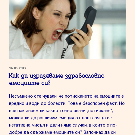
ПУБЛИКУВАНО
16.05.2017
НА
Как да изразяваме здравословно
емоциите си?
Несъмнено сте чували, че потискането на емоциите е
вредно и води до болести. Това е безспорен факт. Но
все пак знаем ли какво точно значи „потискане“,
можем ли да различим емоция от повтаряща се
негативна мисъл и дали няма случаи, в които е по-
добре да сдържаме емоциите си? Започнах да си