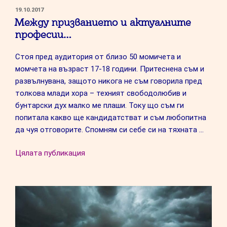
ПУБЛИКУВАНО
19.10.2017
НА
Между призванието и актуалните
професии…
Стоя пред аудитория от близо 50 момичета и
момчета на възраст 17-18 години. Притеснена съм и
развълнувана, защото никога не съм говорила пред
толкова млади хора – техният свободолюбив и
бунтарски дух малко ме плаши. Току що съм ги
попитала какво ще кандидатстват и съм любопитна
да чуя отговорите. Спомням си себе си на тяхната …
“Между
Цялата публикация
призванието
и
актуалните
професии…”