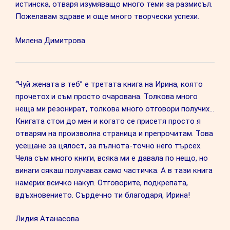
истинска, отваря изумяващо много теми за размисъл.
Пожелавам здраве и още много творчески успехи.
Милена Димитрова
“Чуй жената в теб” е третата книга на Ирина, която
прочетох и съм просто очарована. Толкова много
неща ми резонират, толкова много отговори получих…
Книгата стои до мен и когато се присетя просто я
отварям на произволна страница и препрочитам. Това
усещане за цялост, за пълнота-точно него търсех.
Чела съм много книги, всяка ми е давала по нещо, но
винаги сякаш получавах само частичка. А в тази книга
намерих всичко накуп. Отговорите, подкрепата,
вдъхновението. Сърдечно ти благодаря, Ирина!
Лидия Атанасова