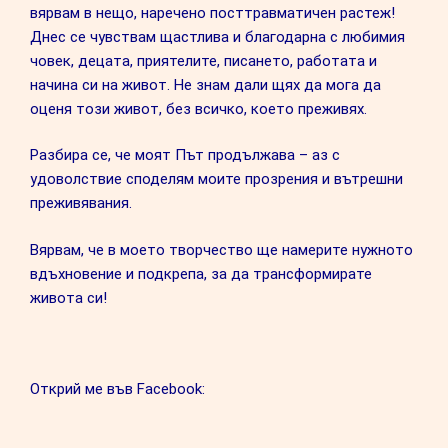
вярвам в нещо, наречено посттравматичен растеж!
Днес се чувствам щастлива и благодарна с любимия
човек, децата, приятелите, писането, работата и
начина си на живот. Не знам дали щях да мога да
оценя този живот, без всичко, което преживях.
Разбира се, че моят Път продължава – аз с
удоволствие споделям моите прозрения и вътрешни
преживявания.
Вярвам, че в моето творчество ще намерите нужното
вдъхновение и подкрепа, за да трансформирате
живота си!
Открий ме във Facebook: