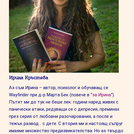
Ирина Кръстева
Аз съм Ирина – автор, психолог и обучаващ се
Wayfinder при д-р Марта Бек (повече в “
за Ирина
“).
Пътят ми до тук не беше лек: години наред живях с
панически атаки, редуващи се с депресия, преминах
през серия от любовни разочарования, а после и
тежък развод… с дете. С втория ми и настоящ съпруг
имахме множество предизвикателства. Но аз твърдо