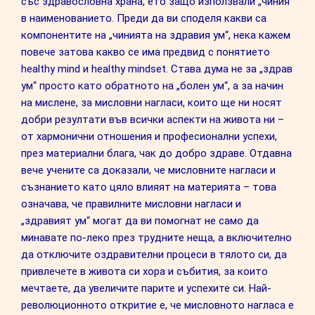
със здравословна храна, ето защо използвали „чиния“
в наименованието. Преди да ви споделя какви са
компонентите на „чинията на здравия ум“, нека кажем
повече затова какво се има предвид с понятието
healthy mind и healthy mindset. Става дума не за „здрав
ум“ просто като обратното на „болен ум“, а за начин
на мислене, за мисловни нагласи, които ще ни носят
добри резултати във всички аспекти на живота ни –
от хармонични отношения и професионални успехи,
през материални блага, чак до добро здраве. Отдавна
вече учените са доказали, че мисловните нагласи и
съзнанието като цяло влияят на материята – това
означава, че правилните мисловни нагласи и
„здравият ум“ могат да ви помогнат не само да
минавате по-леко през трудните неща, а включително
да отключите оздравителни процеси в тялото си, да
привлечете в живота си хора и събития, за които
мечтаете, да увеличите парите и успехите си. Най-
революционното откритие е, че мисловното нагласа е