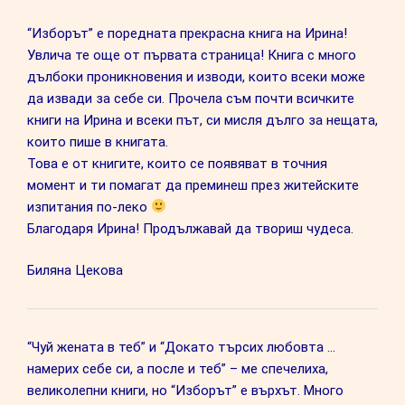
“Изборът” е поредната прекрасна книга на Ирина!
Увлича те още от първата страница! Книга с много
дълбоки проникновения и изводи, които всеки може
да извади за себе си. Прочела съм почти всичките
книги на Ирина и всеки път, си мисля дълго за нещата,
които пише в книгата.
Това е от книгите, които се появяват в точния
момент и ти помагат да преминеш през житейските
изпитания по-леко
Благодаря Ирина! Продължавай да твориш чудеса.
Биляна Цекова
“Чуй жената в теб” и “Докато търсих любовта …
намерих себе си, а после и теб” – ме спечелиха,
великолепни книги, но “Изборът” е върхът. Много