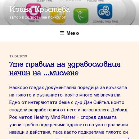
Напред
Ирина Кръстева
към
автор и холистичен психолог
съдържанието
Меню
ПУБЛИКУВАНО
17.04.2019
НА
7те правила на здравословния
начин на …мислене
Наскоро гледах документална поредица за връзката
на тялото и съзнанието, която много ме впечатли.
Едно от интервютата беше с д-р Дан Сийгъл, който
сподели разработения от него и негов колега Дейвид
Рок метод Healthy Mind Platter – според двамата
учени трябва подкрепяме здравето на ума с различни
навици и действия, така както подкрепяме тялото си