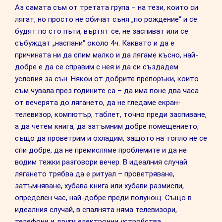
Аз самата съм от третата група – на тези, които си
лягат, но просто не обичат съня „по рождение“ и се
будят по сто пъти, въртят се, не заспиват или се
събуждат „наспани“ около 4ч. Каквато и да е
причината ни да спим малко и да лягаме късно, най-
добре е да се справим с нея и да си създадем
условия за сън. Някои от добрите препоръки, които
съм чувала през годините са – да има поне два часа
от вечерята до лягането, да не гледаме екран-
телевизор, компютър, таблет, точно преди заспиване,
а да четем книга, да затъмним добре помещението,
също да проветрим и охладим, защото на топло не се
спи добре, да не премисляме проблемите и да не
водим тежки разговори вечер. В идеалния случай
лягането трябва да е ритуал – проветряване,
затъмняване, хубава книга или хубави размисли,
определен час, най-добре преди полунощ. Също в
идеалния случай, в спалнята няма телевизори,
телефони и други електронни устройства.