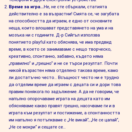
Време за игра…
Не, не сте сбъркали, статията
действително е за възрастни! Смята се, че загубата
на способността да играем, е едно от основните
неща, които влошават представянето на ума и на
мозъка ни с годините. Д-р Сийгъл използва
понятието playful като обяснява, че има предвид
време, в което се занимаваме с нещо творческо,
креативно, спонтанно, забавно, където няма
„правилно“ и „грешно“ и не се търси резултат. Почти
никой възрастен няма отделено такова време, камо
ли достатъчно често… Всъщност често ни е трудно
да отделим време да играем с децата си и дори това
правим понякога по задължение. А да не говорим, че
напълно опорочаваме играта на децата като им
обясняваме какво правят грешно, насочваме ги и в
играта към резултат и постижение, а спонтанността
им напълно я потъпкваме с „Не викай“, „Не се цапай“,
„Не се мокри“ и сещате се…