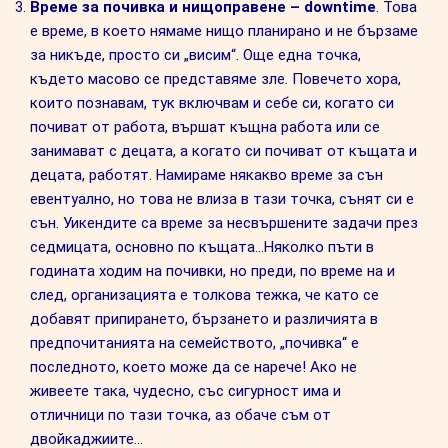
Време за почивка и нищоправене – downtime
. Това
е време, в което нямаме нищо планирано и не бързаме
за никъде, просто си „висим“. Още една точка,
където масово се представяме зле. Повечето хора,
които познавам, тук включвам и себе си, когато си
почиват от работа, вършат къщна работа или се
занимават с децата, а когато си почиват от къщата и
децата, работят. Намираме някакво време за сън
евентуално, но това не влиза в тази точка, сънят си е
сън. Уикендите са време за несвършените задачи през
седмицата, основно по къщата…Няколко пъти в
годината ходим на почивки, но преди, по време на и
след, организацията е толкова тежка, че като се
добавят припирането, бързането и различията в
предпочитанията на семейството, „почивка“ е
последното, което може да се нарече! Ако не
живеете така, чудесно, със сигурност има и
отличници по тази точка, аз обаче съм от
двойкаджиите…