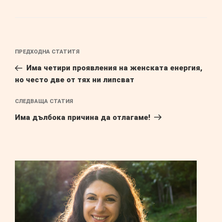
Навигация
Предишна
ПРЕДХОДНА СТАТИТЯ
публикация
Има четири проявления на женската енергия,
но често две от тях ни липсват
Следваща
СЛЕДВАЩА СТАТИЯ
публикация
Има дълбока причина да отлагаме!