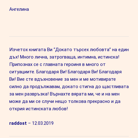
Ангелина
Изчетох книгата Ви “Докато търсех любовта” на един
дъх! Много лична, затрогваща, интимна, истинска!
Припознах се с главната героиня в много от
ситуациите. Благодаря Ви! Благодаря Ви! Благодаря
Ви! Вие сте вдъхновение за мен и ме мотивирате
силно да продължавам, докато стигна до щастливата
за мен развръзка! Върнахте вярата ми, че и на мен
може да ми се случи нещо толкова прекрасно и да
открия истинската любов!
raddost
–
12.03.2019