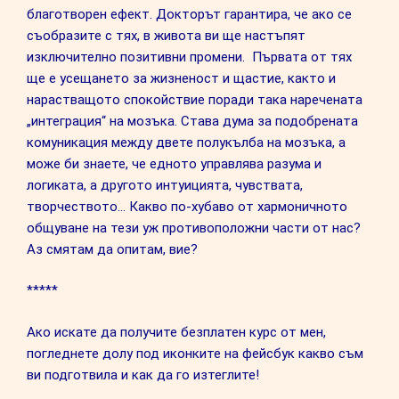
благотворен ефект. Докторът гарантира, че ако се
съобразите с тях, в живота ви ще настъпят
изключително позитивни промени. Първата от тях
ще е усещането за жизненост и щастие, както и
нарастващото спокойствие поради така наречената
„интеграция“ на мозъка. Става дума за подобрената
комуникация между двете полукълба на мозъка, а
може би знаете, че едното управлява разума и
логиката, а другото интуицията, чувствата,
творчеството… Какво по-хубаво от хармоничното
общуване на тези уж противоположни части от нас?
Аз смятам да опитам, вие?
*****
Ако искате да получите безплатен курс от мен,
погледнете долу под иконките на фейсбук какво съм
ви подготвила и как да го изтеглите!