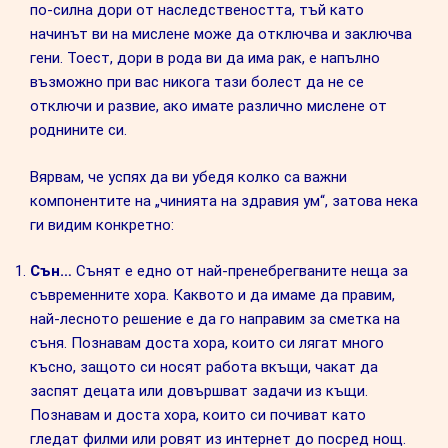
по-силна дори от наследствеността, тъй като
начинът ви на мислене може да отключва и заключва
гени. Тоест, дори в рода ви да има рак, е напълно
възможно при вас никога тази болест да не се
отключи и развие, ако имате различно мислене от
роднините си.
Вярвам, че успях да ви убедя колко са важни
компонентите на „чинията на здравия ум“, затова нека
ги видим конкретно:
Сън…
Сънят е едно от най-пренебрегваните неща за
съвременните хора. Каквото и да имаме да правим,
най-лесното решение е да го направим за сметка на
съня. Познавам доста хора, които си лягат много
късно, защото си носят работа вкъщи, чакат да
заспят децата или довършват задачи из къщи.
Познавам и доста хора, които си почиват като
гледат филми или ровят из интернет до посред нощ.