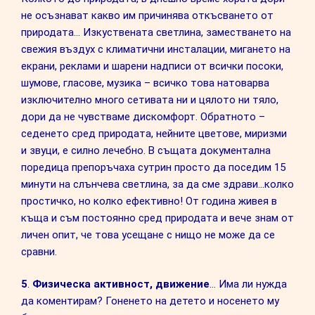
не осъзнават какво им причинява откъсването от
природата… Изкуствената светлина, заместването на
свежия въздух с климатични инсталации, мигането на
екрани, реклами и шарени надписи от всички посоки,
шумове, гласове, музика – всичко това натоварва
изключително много сетивата ни и цялото ни тяло,
дори да не чувстваме дискомфорт. Обратното –
седенето сред природата, нейните цветове, миризми
и звуци, е силно лечебно. В същата документална
поредица препоръчаха сутрин просто да поседим 15
минути на слънчева светлина, за да сме здрави…колко
простичко, но колко ефективно! От година живея в
къща и съм постоянно сред природата и вече знам от
личен опит, че това усещане с нищо не може да се
сравни.
5
.
Физическа активност, движение
… Има ли нужда
да коментирам? Гоненето на детето и носенето му