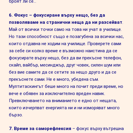
броят ли се…
6. Фокус – фокусиране върху нещо, без да
позволяваме на странични неща да ни разсейват
.
Май от всички точки само на това ни учат в училище.
Но тази способност също е позагубена за всички нас,
които отдавна не ходим на училище. Проверете сами
за себе си колко време е възможно наистина да се
фокусирате върху нещо, без да ви прекъсне телефон,
скайп, вайбър, месинджър, друг човек, силен шум или
без вие самите да се сетите за нещо друго и да се
прекъснете сами. Не е много, убедена съм.
Мултитаскингът беше много на почит преди време, но
вече е обявен за изключително вреден навик.
Превключването на вниманието е едно от нещата,
които изчерпват енергията ни и ни изморяват много
бързо.
7. Време за саморефлексия
– фокус върху вътрешна