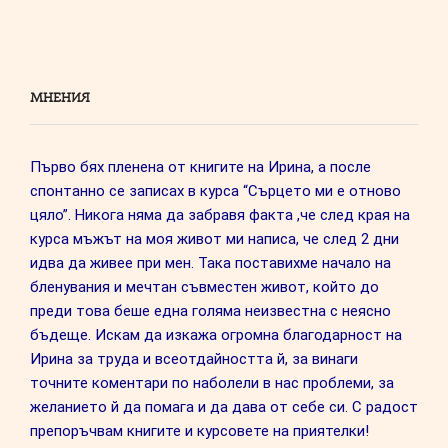
МНЕНИЯ
Първо бях пленена от книгите на Ирина, а после
спонтанно се записах в курса “Сърцето ми е отново
цяло”. Никога няма да забравя факта ,че след края на
курса мъжът на моя живот ми написа, че след 2 дни
идва да живее при мен. Така поставихме начало на
бленувания и мечтан съвместен живот, който до
преди това беше една голяма неизвестна с неясно
бъдеще. Искам да изкажа огромна благодарност на
Ирина за труда и всеотдайността й, за винаги
точните коментари по наболели в нас проблеми, за
желанието й да помага и да дава от себе си. С радост
препоръчвам книгите и курсовете на приятелки!