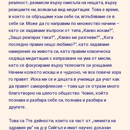
реалност, размисли върху смисъла на нещата, върху
реакциите ни, всякакъв вид медитация. Това е време,
в което се обръщаме към себе си, вглъбяваме се в
себе си. Може да го направим по множество начини –
като си задаваме въпроси от типа „Какво искам?“,
„Защо реагирах така?“, „Какво ме разгневи?“, „Кога
последно правих нещо любимо?“, като задаваме
намерения за живота си, като правим класическа
седяща медитация с изпразване на ума от мисли,
като се фокусираме върху телесните си усещания.
Начини колкото искаш и е чудесно, че все повече хора
го правят. Иска ми се и децата в училище да учат как
да правят саморефлексия – това ще се отрази много
благотворно на цялото общество. Човек, който
познава и разбира себе си, познава и разбира и
другите…
Това са 7те дейности, които са част от „чинията на
здравия ум“ на д-р Сийгъл и имат научно доказан