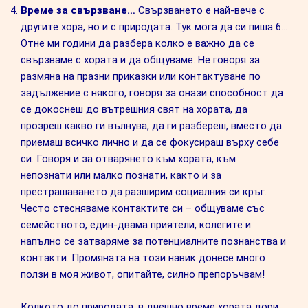
Време за свързване…
Свързването е най-вече с
другите хора, но и с природата. Тук мога да си пиша 6…
Отне ми години да разбера колко е важно да се
свързваме с хората и да общуваме. Не говоря за
размяна на празни приказки или контактуване по
задължение с някого, говоря за онази способност да
се докоснеш до вътрешния свят на хората, да
прозреш какво ги вълнува, да ги разбереш, вместо да
приемаш всичко лично и да се фокусираш върху себе
си. Говоря и за отварянето към хората, към
непознати или малко познати, както и за
престрашаването да разширим социалния си кръг.
Често стесняваме контактите си – общуваме със
семейството, един-двама приятели, колегите и
напълно се затваряме за потенциалните познанства и
контакти. Промяната на този навик донесе много
ползи в моя живот, опитайте, силно препоръчвам!
Колкото до природата, в днешно време хората дори